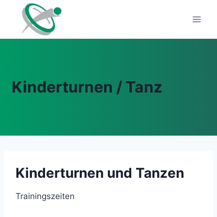
Zum
Inhalt
springen
Kinderturnen / Tanz
Kinderturnen und Tanzen
Trainingszeiten