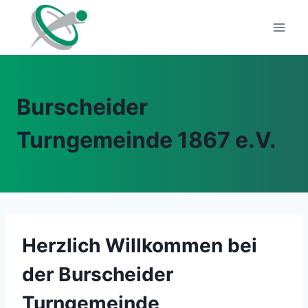
Zum
Inhalt
springen
Burscheider
Turngemeinde 1867 e.V.
Herzlich Willkommen bei
der Burscheider
Turngemeinde,